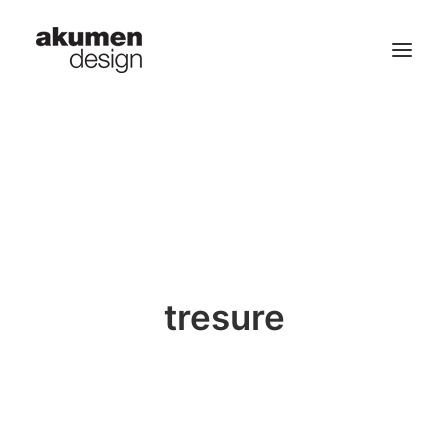
home | 首頁
portfolio | 作品
contact | 聯繫
Search
tresure