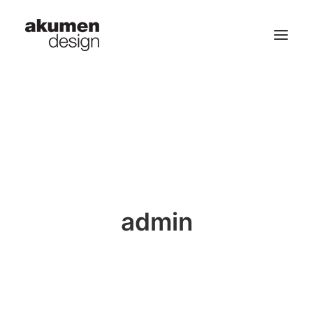
home | 首頁
portfolio | 作品
contact | 聯繫
Search
admin