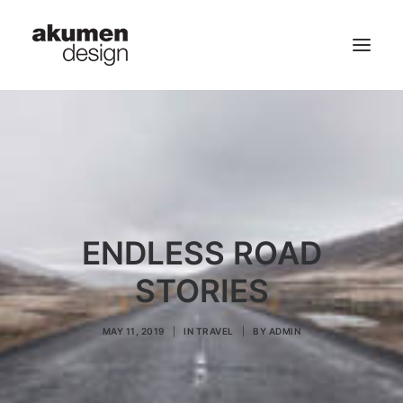
home | 首頁
portfolio | 作品
contact | 聯繫
ENDLESS ROAD
Search
STORIES
MAY 11, 2019
|
IN
TRAVEL
|
BY
ADMIN